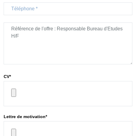
phone
Message
CV
*
Lettre de motivation
*