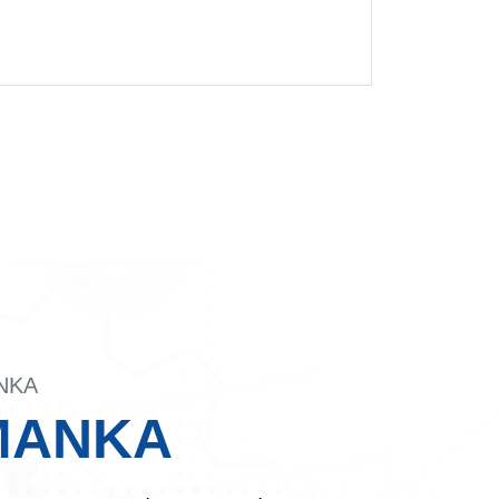
tacter.
NKA
MANKA