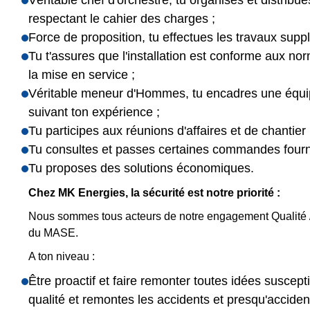
Véritable chef d'orchestre, tu organises et distribues
respectant le cahier des charges ;
Force de proposition, tu effectues les travaux supp
Tu t'assures que l'installation est conforme aux nor
la mise en service ;
Véritable meneur d'Hommes, tu encadres une équip
suivant ton expérience ;
Tu participes aux réunions d'affaires et de chantier 
Tu consultes et passes certaines commandes fourn
Tu proposes des solutions économiques.
Chez MK Energies, la sécurité est notre priorité :
Nous sommes tous acteurs de notre engagement Qualité /
du MASE.
A ton niveau :
Être proactif et faire remonter toutes idées suscepti
qualité et remontes les accidents et presqu'accide