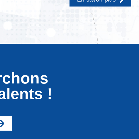
rchons
alents !